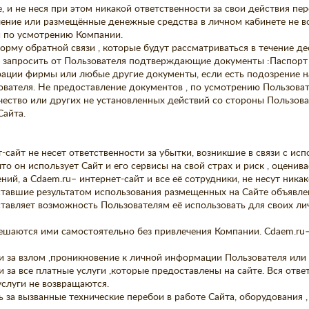
, и не неся при этом никакой ответственности за свои действия пе
вление или размещённые денежные средства в личном кабинете не в
й по усмотрению Компании.
орму обратной связи , которые будут рассматриваться в течение де
т запросить от Пользователя подтверждающие документы :Паспорт 
рации фирмы или любые другие документы, если есть подозрение н
ователя. Не предоставление документов , по усмотрению Пользоват
ство или других не установленных действий со стороны Пользовате
Сайта.
ет-сайт не несет ответственности за убытки, возникшие в связи с 
то он использует Сайт и его сервисы на свой страх и риск , оценива
ий, а Cdaem.ru– интернет-сайт и все её сотрудники, не несут ник
 ставшие результатом использования размещенных на Сайте объявле
ставляет возможность Пользователям её использовать для своих ли
ешаются ими самостоятельно без привлечения Компании. Cdaem.ru– 
сти за взлом ,проникновение к личной информации Пользователя ил
ти за все платные услуги ,которые предоставлены на сайте. Вся отв
услуги не возвращаются.
ь за вызванные технические перебои в работе Сайта, оборудования ,