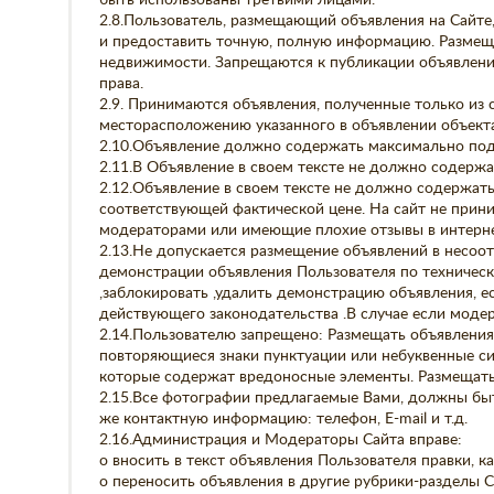
быть использованы третьими лицами.
2.8.Пользователь, размещающий объявления на Сайте
и предоставить точную, полную информацию. Размещ
недвижимости. Запрещаются к публикации объявлени
права.
2.9. Принимаются объявления, полученные только из 
месторасположению указанного в объявлении объекта
2.10.Объявление должно содержать максимально п
2.11.В Объявление в своем тексте не должно содержат
2.12.Объявление в своем тексте не должно содержать 
соответствующей фактической цене. На сайт не прин
модераторами или имеющие плохие отзывы в интерне
2.13.Не допускается размещение объявлений в несоот
демонстрации объявления Пользователя по техничес
,заблокировать ,удалить демонстрацию объявления, 
действующего законодательства .В случае если модер
2.14.Пользователю запрещено: Размещать объявления 
повторяющиеся знаки пунктуации или небуквенные си
которые содержат вредоносные элементы. Размещать 
2.15.Все фотографии предлагаемые Вами, должны бы
же контактную информацию: телефон, E-mail и т.д.
2.16.Администрация и Модераторы Сайта вправе:
o вносить в текст объявления Пользователя правки,
o переносить объявления в другие рубрики-разделы 