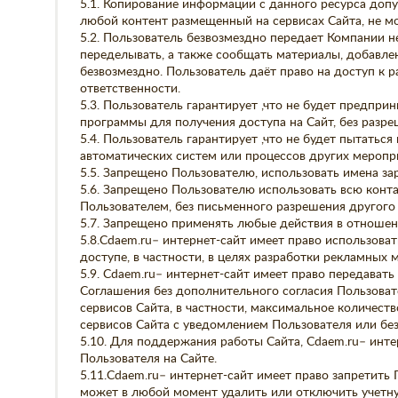
5.1. Копирование информации с данного ресурса доп
любой контент размещенный на сервисах Сайта, не мо
5.2. Пользователь безвозмездно передает Компании н
переделывать, а также сообщать материалы, добавле
безвозмездно. Пользователь даёт право на доступ к 
ответственности.
5.3. Пользователь гарантирует ,что не будет предпри
программы для получения доступа на Сайт, без разр
5.4. Пользователь гарантирует ,что не будет пытатьс
автоматических систем или процессов других меропри
5.5. Запрещено Пользователю, использовать имена за
5.6. Запрещено Пользователю использовать всю конта
Пользователем, без письменного разрешения другого
5.7. Запрещено применять любые действия в отношени
5.8.Cdaem.ru– интернет-сайт имеет право использов
доступе, в частности, в целях разработки рекламных 
5.9. Cdaem.ru– интернет-сайт имеет право передават
Соглашения без дополнительного согласия Пользоват
сервисов Сайта, в частности, максимальное количест
сервисов Сайта с уведомлением Пользователя или без
5.10. Для поддержания работы Сайта, Cdaem.ru– инте
Пользователя на Сайте.
5.11.Cdaem.ru– интернет-сайт имеет право запретить
может в любой момент удалить или отключить учетну