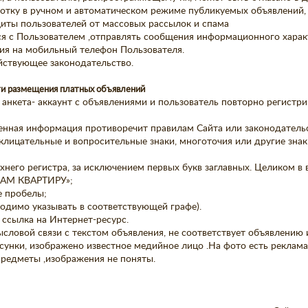
работку в ручном и автоматическом режиме публикуемых объявлени
щиты пользователей от массовых рассылок и спама
ься с Пользователем ,отправлять сообщения информационного харак
ия на мобильный телефон Пользователя.
ствующее законодательство.
ти размещения платных объявлений
я анкета- аккаунт с объявлениями и пользователь повторно регистр
ненная информация противоречит правилам Сайта или законодательс
клицательные и вопросительные знаки, многоточия или другие знаки
рхнего регистра, за исключением первых букв заглавных. Целиком в
СДАМ КВАРТИРУ»;
е пробелы;
ходимо указывать в соответствующей графе).
 ссылка на Интернет-ресурс.
ысловой связи с текстом объявления, не соответствует объявлени
сунки, изображено известное медийное лицо .На фото есть реклама(
предметы ,изображения не поняты.