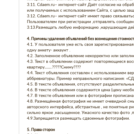
3.11. Cdaem.ru– интернет-сайт Даёт согласие на об
или получаемых с использованием Сайта, с целью за
3.12. Cdaem.ru– интернет-сайт имеет право связыват
Пользователем при регистрации ,отправлять сообщен
3.13.Размещать любую информацию ,нарушающие дей
4. Причины удаления объявлений без возмещения стоимос
4.1. У пользователя уже есть своя зарегистрированна
одну анкету- аккаунт .
4.2. Заполненное объявление некорректно или запол
4.3. Текст в объявлении содержит повторяющиеся вос
квартиру…….?????Сниму????
4.4. Текст объявления составлен с использованием ве
аббревиатуры. Пример неправильного написания: «
4.5. В тексте объявления, отсутствуют разделительны
4.6. В тексте объявления содержится цена (цену необ
4.7. В тексте объявления или в фотографии прописана
4.8. Размещённая фотография не имеет очевидной см
авторского интерфейса, абстрактные , не понятные ри
сильно яркое ,насыщенное. Ужасного качество фото ,
4.9.Запрещается размещать сдвоенные фотографии.
5. Права сторон