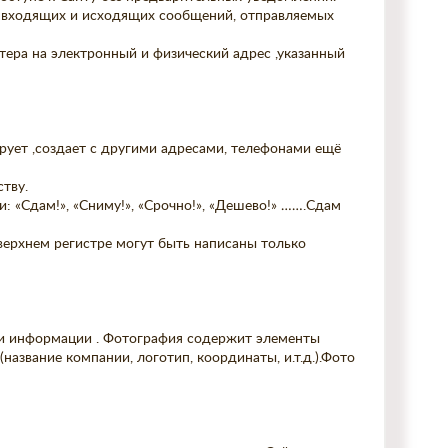
й, входящих и исходящих сообщений, отправляемых
тера на электронный и физический адрес ,указанный
ирует ,создает с другими адресами, телефонами ещё
тву.
: «Сдам!», «Сниму!», «Срочно!», «Дешево!» …….Сдам
 верхнем регистре могут быть написаны только
ю и информации . Фотография содержит элементы
название компании, логотип, координаты, и.т.д.).Фото