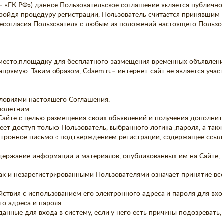
– «ГК РФ») данное Пользовательское соглашение является публичн
пройдя процедуру регистрации, Пользователь считается принявшим
 несогласия Пользователя с любым из положений настоящего Пользо
 место,площадку для бесплатного размещения временных объявлени
прямую. Таким образом, Cdaem.ru– интернет-сайт не является учас
словиями настоящего Соглашения.
нолетним.
 Сайте с целью размещения своих объявлений и получения дополнит
еет доступ только Пользователь, выбранного логина ,пароля, а та
ектронное письмо с подтверждением регистрации, содержащее ссыл
одержание информации и материалов, опубликованных им на Сайте,
так и незарегистрированными Пользователями означает принятие вс
ействия с использованием его электронного адреса и пароля для вх
о адреса и пароля.
данные для входа в систему, если у него есть причины подозревать