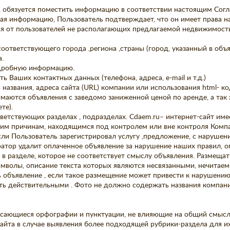
, обязуется поместить информацию в соответствии настоящим Сог
ая информацию, Пользователь подтверждает, что он имеет права н
я от пользователей не располагающих предлагаемой недвижимост
соответствующего города ,региона ,страны (город, указанный в об
.
одробную информацию.
ь Ваших контактных данных (телефона, адреса, e-mail и т.д.)
названия, адреса сайта (URL) компании или использования html- ко
имаются объявления с заведомо заниженной ценой по аренде, а так
те).
ветствующих разделах , подразделах. Cdaem.ru– интернет-сайт име
ким причинам, находящимся под контролем или вне контроля Компа
если Пользователь зарегистрировал услугу ,предложение, с наруше
атор удалит оплаченное объявление за нарушение наших правил, оп
в разделе, которое не соответствует смыслу объявления. Размещать
мволы, описание текста которых являются несвязанными, нечитаем
объявление , если такое размещение может привести к нарушению
ть действительными . Фото не должно содержать названия компан
 касающиеся орфографии и пунктуации, не влияющие на общий смысл
Сайта в случае выявления более подходящей рубрики-раздела для и