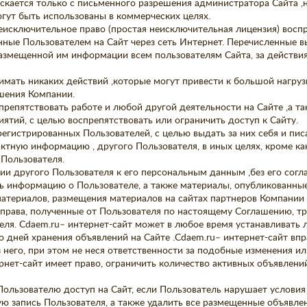
ускается только с письменного разрешения администратора Сайта ,
гут быть использованы в коммерческих целях.
еисключительное право (простая неисключительная лицензия) воспр
нные Пользователем на Сайт через сеть Интернет. Перечисленные 
размещенной им информации всем пользователям Сайта, за действия
нимать никаких действий ,которые могут привести к большой нагруз
ешения Компании.
я препятствовать работе и любой другой деятельности на Сайте ,а т
ятий, с целью воспрепятствовать или ограничить доступ к Сайту.
регистрированных Пользователей, с целью выдать за них себя и пис
ктную информацию , другого Пользователя, в иных целях, кроме к
 Пользователя.
и другого Пользователя к его персональным данным ,без его согла
ать информацию о Пользователе, а также материалы, опубликованны
материалов, размещения материалов на сайтах партнеров Компании и
ь права, полученные от Пользователя по настоящему Соглашению, т
еля. Cdaem.ru– интернет-сайт может в любое время устанавливать 
во дней хранения объявлений на Сайте .Cdaem.ru– интернет-сайт вп
 него, при этом не неся ответственности за подобные изменения и
рнет-сайт имеет право, ограничить количество активных объявлений
 Пользователю доступ на Сайт, если Пользователь нарушает услови
ю запись Пользователя, а также удалить все размещенные объявле