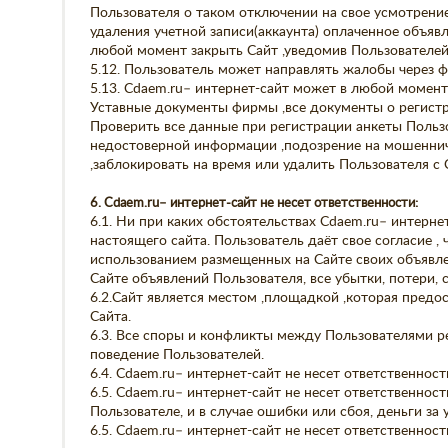
Пользователя о таком отключении на свое усмотрение
удаления учетной записи(аккаунта) оплаченное объя
любой момент закрыть Сайт ,уведомив Пользователе
5.12. Пользователь может направлять жалобы через ф
5.13. Cdaem.ru– интернет-сайт может в любой момен
Уставные документы фирмы ,все документы о регист
Проверить все данные при регистрации анкеты Польз
недостоверной информации ,подозрение на мошенниче
,заблокировать на время или удалить Пользователя с 
6. Cdaem.ru– интернет-сайт не несет ответственности:
6.1. Ни при каких обстоятельствах Cdaem.ru– интерн
настоящего сайта. Пользователь даёт свое согласие , ч
использованием размещенных на Сайте своих объявлен
Сайте объявлений Пользователя, все убытки, потери,
6.2.Сайт является местом ,площадкой ,которая предо
Сайта.
6.3. Все споры и конфликты между Пользователями р
поведение Пользователей.
6.4. Cdaem.ru– интернет-сайт не несет ответственно
6.5. Cdaem.ru– интернет-сайт не несет ответственнос
Пользователе, и в случае ошибки или сбоя, деньги за 
6.5. Cdaem.ru– интернет-сайт не несет ответственност