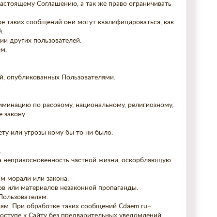
настоящему Соглашению, а так же право ограничивать
е таких сообщений они могут квалифицироваться, как
.
ии других пользователей.
м.
ий, опубликованных Пользователями.
риминацию по расовому, национальному, религиозному,
 закону.
ту или угрозы кому бы то ни было.
.
на неприкосновенность частной жизни, оскорбляющую
м морали или закона.
ов или материалов незаконной пропаганды.
 Пользователям.
лям. При обработке таких сообщений Cdaem.ru–
доступе к Сайту без предварительных уведомлений.