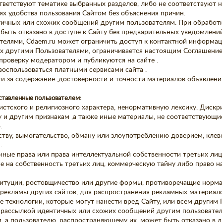
ответствуют тематике выбранных разделов, либо не соответствуют 
ях удобства пользования Сайтом без объяснения причин.
тичных или схожих сообщений другим пользователям. При обработк
быть отказано в доступе к Сайту без предварительных уведомлений
телями, Cdaem.ru может ограничить доступ к контактной информац
ых другими Пользователями, ограничивается настоящим Соглашение
проверку модератором и публикуются на сайте .
 воспользоваться платными сервисами сайта .
сти за содержание ,достоверности и точности материалов объявлен
оставленные пользователем:
истского и религиозного характера, ненормативную лексику. Диск
и другим признакам ,а также иные материалы, не соответствующие
.
тву, вымогательство, обману или злоупотреблению доверием, клеве
.
ичные права или права интеллектуальной собственности третьих лиц
 на собственность третьих лиц, коммерческую тайну либо право 
ституции, ростовщичество или другие формы, противоречащие норма
я рекламы других сайтов, для распространения рекламных материал
е технологии, которые могут нанести вред Сайту, или всем другим
ой рассылкой идентичных или схожих сообщений другим пользовате
м, а пользователю, распространяющему их, может быть отказано в 