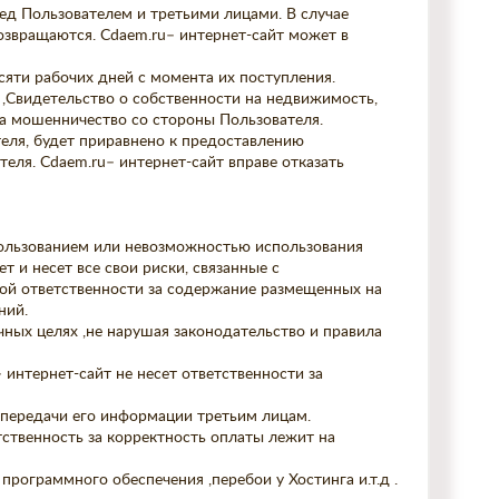
ред Пользователем и третьими лицами. В случае
озвращаются. Cdaem.ru– интернет-сайт может в
сяти рабочих дней с момента их поступления.
,Свидетельство о собственности на недвижимость,
а мошенничество со стороны Пользователя.
еля, будет приравнено к предоставлению
ля. Cdaem.ru– интернет-сайт вправе отказать
использованием или невозможностью использования
ет и несет все свои риски, связанные с
акой ответственности за содержание размещенных на
ний.
чных целях ,не нарушая законодательство и правила
интернет-сайт не несет ответственности за
и передачи его информации третьим лицам.
етственность за корректность оплаты лежит на
 программного обеспечения ,перебои у Хостинга и.т.д .