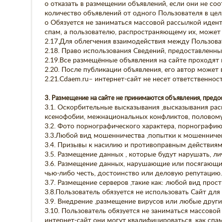
o отказать в размещении объявлений, если они не со
количество объявлений от одного Пользователя в цел
o Обязуется не заниматься массовой рассылкой иден
спам, а пользователю, распространяющему их, может 
2.17.Для облегчения взаимодействия между Пользова
2.18. Право использования Сведений, предоставленн
2.19.Все размещённые объявления на сайте проходят 
2.20. После публикации объявления, его автор может
2.21.Cdaem.ru– интернет-сайт не несет ответственно
3. Размещение на сайте не принимаются объявления, пред
3.1. Оскорбительные высказывания ,высказывания рас
ксенофобии, межнациональных конфликтов, половому 
3.2. Фото порнографического характера, порнографию
3.3.Любой вид мошенничества ,попытки к мошенничес
3.4. Призывы к насилию и противоправным действиям
3.5. Размещение данных , которые будут нарушать, л
3.6. Размещение данных, нарушающие или посягающие
чью-либо честь, достоинство или деловую репутацию.
3.7. Размещение серверов ,такие как: любой вид про
3.8.Пользователь обязуется не использовать Сайт дл
3.9. Внедрение ,размещение вирусов или любые други
3.10. Пользователь обязуется не заниматься массов
интернет-сайт они могут квалифицироваться, как спа